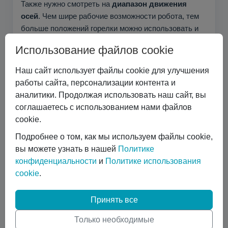
Также нужно смотреть на
диапазон движения
осей
. Чем шире рабочие возможности робота, тем
больше положений горелки можно использовать и
тем легче добраться до нужных точек сварки.
Использование файлов cookie
Иногда небольшая разница в характеристиках
сильно влияет и на удобство работы, и на
Наш сайт использует файлы cookie для улучшения
стоимость оборудования.
работы сайта, персонализации контента и
аналитики. Продолжая использовать наш сайт, вы
соглашаетесь с использованием нами файлов
Не превращайте своё
cookie.
производство в полигон
Подробнее о том, как мы используем файлы cookie,
вы можете узнать в нашей
Политике
Самая неприятная ошибка — купить оборудование
конфиденциальности
и
Политике использования
у поставщика, который сам ещё не набрался опыта.
cookie
.
В таком случае ваша фабрика может стать для него
учебной площадкой. Он будет разбираться с
Принять все
ошибками уже на вашем производстве, а платить за
простой, срыв сроков и брак будете вы.
Только необходимые