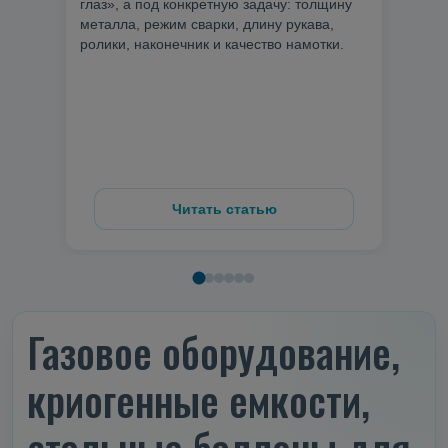
глаз», а под конкретную задачу: толщину
Но в
металла, режим сварки, длину рукава,
смотр
ролики, наконечник и качество намотки.
може
больш
перед
поте
Читать статью
Газовое оборудование,
криогенные емкости,