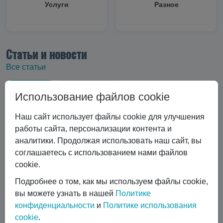
Услуги
Разное
Статьи и новости
Все статьи
Все статьи
#Криоцилиндры
Использование файлов cookie
#Технические характеристики
#Вертикальные криоцилиндры
Наш сайт использует файлы cookie для улучшения
#Эксплуатация криоцилиндра
#Экономика и выбор
работы сайта, персонализации контента и
#Сравнение технологий
#Газовый лазер
аналитики. Продолжая использовать наш сайт, вы
#Горизонтальные криоцилиндры
соглашаетесь с использованием нами файлов
cookie.
#Ремонт и обслуживание
#коботы
#автоматизация сварки
Подробнее о том, как мы используем файлы cookie,
#Транспортировка жидких газов
#Газовые баллоны
вы можете узнать в нашей
Политике
#Вентиль выдачи жидкости
#Обслуживание DPW 650
конфиденциальности
и
Политике использования
Показать все
cookie
.