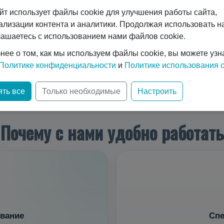
йт использует файлы cookie для улучшения работы сайта,
транспортировки криогенных жидких газов (кислород LOX, 
ализации контента и аналитики. Продолжая использовать на
жным, водным и автомобильным транспортом в прямом и 
лашаетесь с использованием нами файлов cookie.
. Погрузка-разгрузка с одного вида транспорта на другой пр
нее о том, как мы используем файлы cookie, вы можете узн
вным показателям: габариты, масса брутто, присоедините
Политике конфиденциальности
и
Политике использования c
Показать еще
ть все
Только необходимые
Настроить
Почему с нами удобно работать
вание
Спе