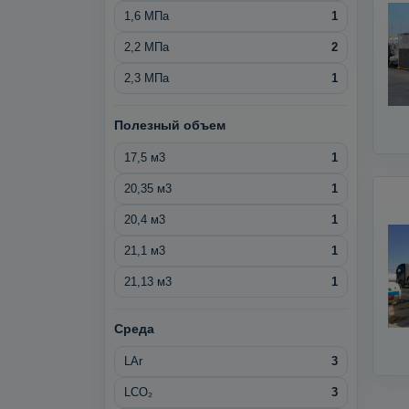
1,6 МПа
1
2,2 МПа
2
2,3 МПа
1
Полезный объем
17,5 м3
1
20,35 м3
1
20,4 м3
1
21,1 м3
1
21,13 м3
1
Среда
LAr
3
LCO₂
3