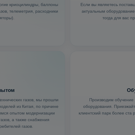
рогие криоцилиндры, баллоны
Если вы являетесь поставщ
зов, телеметрия, расходники
актуальным оборудованием
яторы).
тогда для вас п
пытом
Об
ехнических газов, мы прошли
Производим обучение 
оделей из Китая, по причине
оборудования. Приезжайте
лимся опытом модернизации
клиентский парк более ста
азов, а также снабжения
ебителей газов.