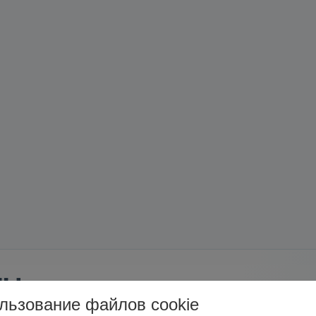
ны
льзование файлов cookie
-цистерны с нашего собственного склада в Российской Фе