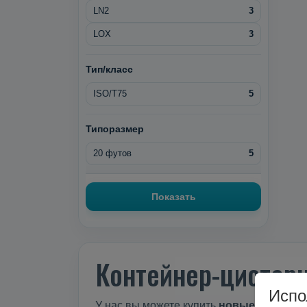
LN2
3
LOX
3
Тип/класс
ISO/T75
5
Типоразмер
20 футов
5
Показать
Контейнер-цистер
Испо
У нас вы можете купить
новые
контейнер