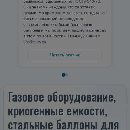
башмаком, сделанных по ГОСТу 949-73.
10, 1
Они знакомы каждому, кто работает с
200 
газами. Но времена меняются: сегодня всё
и бе
больше компаний переходят на
задач
современные китайские бесшовные
испо
баллоны и мы помогаем нашим партнерам
в этом по всей России. Почему? Сейчас
разберёмся.
Читать статью
Газовое оборудование,
криогенные емкости,
стальные баллоны для