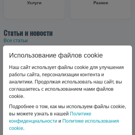
Услуги
Разное
Статьи и новости
Все статьи
Все статьи
#Криоцилиндры
Использование файлов cookie
#Технические характеристики
Наш сайт использует файлы cookie для улучшения
#Вертикальные криоцилиндры
работы сайта, персонализации контента и
#Эксплуатация криоцилиндра
#Экономика и выбор
аналитики. Продолжая использовать наш сайт, вы
#Сравнение технологий
#Газовый лазер
соглашаетесь с использованием нами файлов
#Горизонтальные криоцилиндры
cookie.
#Ремонт и обслуживание
#коботы
Подробнее о том, как мы используем файлы cookie,
#автоматизация сварки
вы можете узнать в нашей
Политике
#Транспортировка жидких газов
#Газовые баллоны
конфиденциальности
и
Политике использования
#Вентиль выдачи жидкости
#Обслуживание DPW 650
cookie
.
Показать все