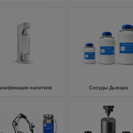
азификация напитков
Сосуды Дьюара