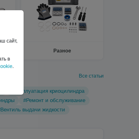
ш сайт,
Разное
ать в
ookie
.
Все статьи
ы
#Эксплуатация криоцилиндра
линдры
#Ремонт и обслуживание
#Вентиль выдачи жидкости