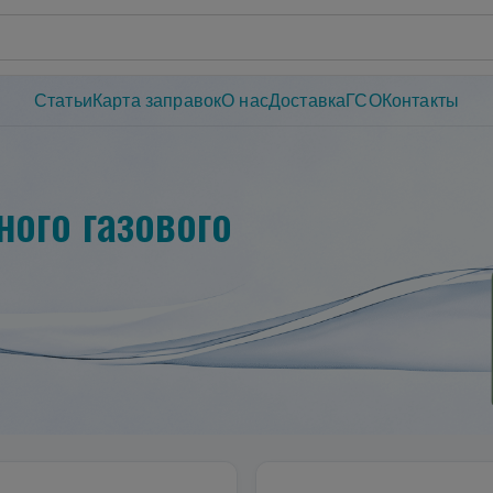
Статьи
Карта заправок
О нас
Доставка
ГСО
Контакты
ого газового