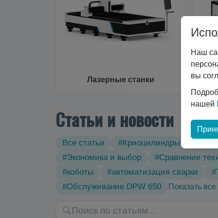
Испо
Наш са
персон
вы сог
Лазерные станки
Подроб
нашей
Статьи и новости
Приня
Все статьи
#Криоцилиндры
#Техн
#Экономика и выбор
#Сравнение тех
#коботы
#автоматизация сварки
#
#Обслуживание DPW 650
Показать все