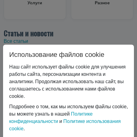
Услуги
Разное
Статьи и новости
Все статьи
Использование файлов cookie
Все статьи
#Криоцилиндры
#Технические характеристики
Наш сайт использует файлы cookie для улучшения
#Вертикальные криоцилиндры
работы сайта, персонализации контента и
#Эксплуатация криоцилиндра
#Экономика и выбор
аналитики. Продолжая использовать наш сайт, вы
#Сравнение технологий
#Газовый лазер
соглашаетесь с использованием нами файлов
#Горизонтальные криоцилиндры
cookie.
#Ремонт и обслуживание
#коботы
Подробнее о том, как мы используем файлы cookie,
#автоматизация сварки
вы можете узнать в нашей
Политике
#Транспортировка жидких газов
#Газовые баллоны
конфиденциальности
и
Политике использования
#Вентиль выдачи жидкости
#Обслуживание DPW 650
cookie
.
Показать все