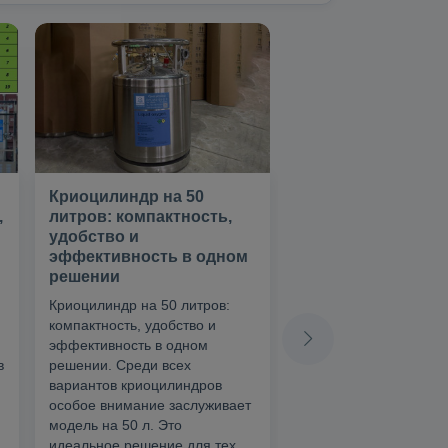
Криоцилиндр на 50
Сравнение
,
литров: компактность,
криоцилиндров с
удобство и
моноблоками из 
эффективность в одном
баллонов
решении
Если на заводе требо
Криоцилиндр на 50 литров:
давления в линии не 
компактность, удобство и
бар, то в каждом мон
эффективность в одном
200 бар будет остават
в
решении. Среди всех
неизрасходованным 5
вариантов криоцилиндров
Этот газ вернется к
особое внимание заслуживает
поставщику, где будет 
модель на 50 л. Это
атмосферу.
идеальное решение для тех,