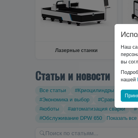
Испо
Наш са
Лазерные станки
персон
вы сог
Статьи и новости
Подроб
нашей
Все статьи
#Криоцилиндры
#Техн
Приня
#Экономика и выбор
#Сравнение тех
#коботы
#автоматизация сварки
#
#Обслуживание DPW 650
Показать все