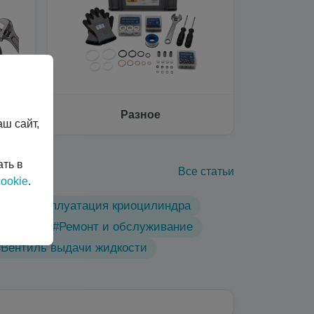
Разное
ш сайт,
ать в
Все статьи
ookie
.
ы
#Эксплуатация криоцилиндра
линдры
#Ремонт и обслуживание
#Вентиль выдачи жидкости