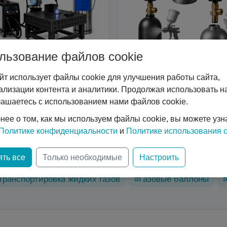
льзование файлов cookie
йт использует файлы cookie для улучшения работы сайта,
Сварочные роботы
Услуги
ализации контента и аналитики. Продолжая использовать на
лашаетесь с использованием нами файлов cookie.
нее о том, как мы используем файлы cookie, вы можете узн
Политике конфиденциальности
и
Политике использования c
ические характеристики
#Вертикальные криоцилиндр
ть все
Только необходимые
Настроить
нологий
#Газовый лазер
#Горизонтальные криоци
Транспортировка жидких газов
#Газовые баллоны