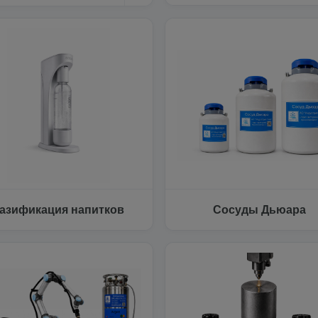
азификация напитков
Сосуды Дьюара