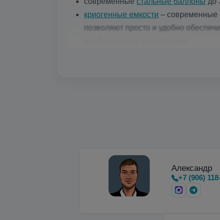
современные
стальные баллоны
до 
криогенные емкости
– современные е
позволяют просто и удобно обеспеч
необходимыми веществами.
Микробалки до 35 бар
для мощных ла
Недорогие вертикальные и горизон
Александр
+7 (906) 118