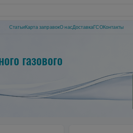
Статьи
Карта заправок
О нас
Доставка
ГСО
Контакты
ого газового