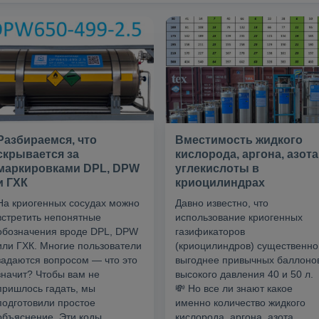
Разбираемся, что
Вместимость жидкого
скрывается за
кислорода, аргона, азота
маркировками DPL, DPW
углекислоты в
и ГХК
криоцилиндрах
На криогенных сосудах можно
Давно известно, что
встретить непонятные
использование криогенных
обозначения вроде DPL, DPW
газификаторов
или ГХК. Многие пользователи
(криоцилиндров) существенно
задаются вопросом — что это
выгоднее привычных баллоно
значит? Чтобы вам не
высокого давления 40 и 50 л.
пришлось гадать, мы
💸 Но все ли знают какое
подготовили простое
именно количество жидкого
объяснение. Эти коды
кислорода, аргона, азота,