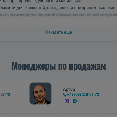
300 бар – прочные, удобные и мобильные.
мкости для жидкостей, находящихся при криогенных темпе
ивать производства пищевой промышленности, металлурги
зеров на азоте
Показать еще
тальные
криоцилиндры
,
предназначенные для транспортиро
Менеджеры по продажам
Артур
-87-72
+7 (906) 118-87-73