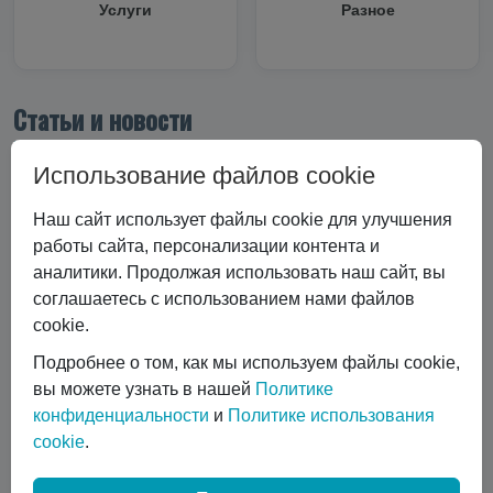
Услуги
Разное
Статьи и новости
Все статьи
Использование файлов cookie
Все статьи
#Криоцилиндры
Наш сайт использует файлы cookie для улучшения
#Технические характеристики
работы сайта, персонализации контента и
#Вертикальные криоцилиндры
аналитики. Продолжая использовать наш сайт, вы
#Эксплуатация криоцилиндра
#Экономика и выбор
соглашаетесь с использованием нами файлов
#Сравнение технологий
#Газовый лазер
cookie.
#Горизонтальные криоцилиндры
Подробнее о том, как мы используем файлы cookie,
#Ремонт и обслуживание
#коботы
вы можете узнать в нашей
Политике
#автоматизация сварки
конфиденциальности
и
Политике использования
#Транспортировка жидких газов
#Газовые баллоны
cookie
.
#Вентиль выдачи жидкости
#Обслуживание DPW 650
Показать все