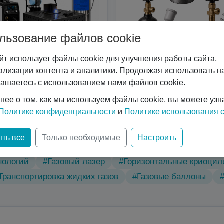
льзование файлов cookie
йт использует файлы cookie для улучшения работы сайта,
ализации контента и аналитики. Продолжая использовать на
Сварочные роботы
Услуги
лашаетесь с использованием нами файлов cookie.
нее о том, как мы используем файлы cookie, вы можете узн
Политике конфиденциальности
и
Политике использования c
ть все
Только необходимые
Настроить
ические характеристики
#Вертикальные криоцилиндр
нологий
#Газовый лазер
#Горизонтальные криоци
Транспортировка жидких газов
#Газовые баллоны