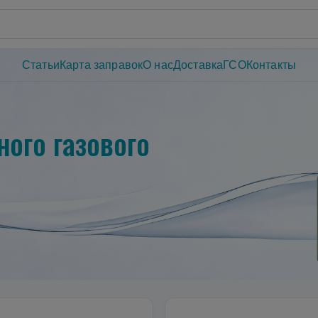
Статьи
Карта заправок
О нас
Доставка
ГСО
Контакты
ого газового