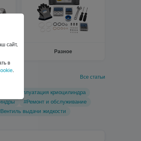
ш сайт,
Разное
ать в
ookie
.
Все статьи
ы
#Эксплуатация криоцилиндра
линдры
#Ремонт и обслуживание
#Вентиль выдачи жидкости