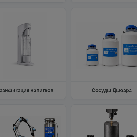
азификация напитков
Сосуды Дьюара