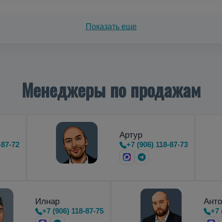
зеров на азоте
Показать еще
тальные
криоцилиндры
,
предназначенные для транспортиро
Менеджеры по продажам
Артур
-87-72
+7 (906) 118-87-73
Илнар
Анто
+7 (906) 118-87-75
+7 