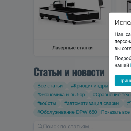
Испо
Наш са
персон
Лазерные станки
вы сог
Подроб
нашей
Статьи и новости
Приня
Все статьи
#Криоцилиндры
#Техн
#Экономика и выбор
#Сравнение тех
#коботы
#автоматизация сварки
#
#Обслуживание DPW 650
Показать все