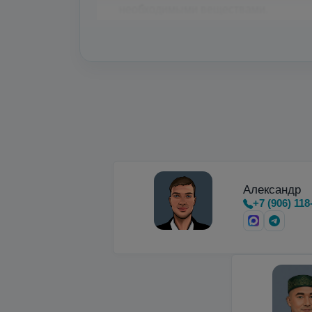
необходимыми веществами.
Микробалки до 35 бар
для мощных ла
Недорогие вертикальные и горизон
Александр
+7 (906) 118