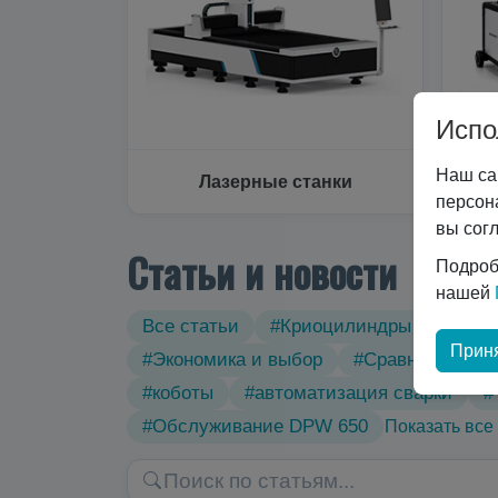
Испо
Наш са
Лазерные станки
персон
вы сог
Статьи и новости
Подроб
нашей
Все статьи
#Криоцилиндры
#Техн
Приня
#Экономика и выбор
#Сравнение тех
#коботы
#автоматизация сварки
#
#Обслуживание DPW 650
Показать все