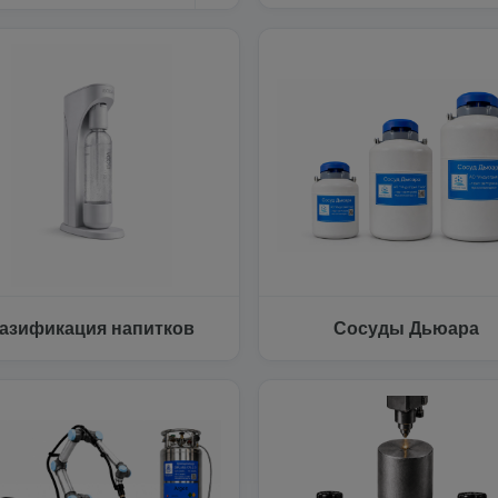
азификация напитков
Сосуды Дьюара