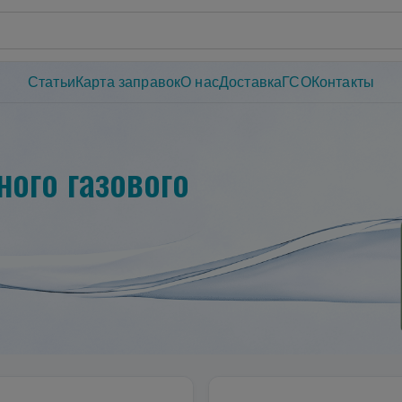
Статьи
Карта заправок
О нас
Доставка
ГСО
Контакты
ого газового