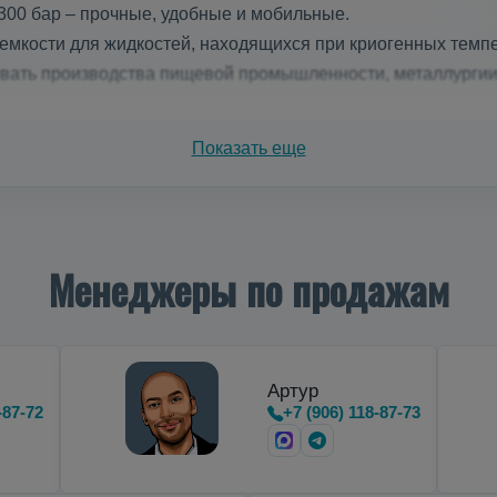
300 бар – прочные, удобные и мобильные.
мкости для жидкостей, находящихся при криогенных темпе
ивать производства пищевой промышленности, металлурги
зеров на азоте
Показать еще
тальные
криоцилиндры
,
предназначенные для транспортиро
Менеджеры по продажам
Артур
-87-72
+7 (906) 118-87-73