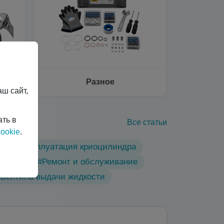
Разное
ш сайт,
ать в
Все статьи
ookie
.
ы
#Эксплуатация криоцилиндра
линдры
#Ремонт и обслуживание
#Вентиль выдачи жидкости