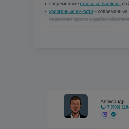
современные
стальные баллоны
до 
криогенные емкости
– современные е
позволяют просто и удобно обеспеч
необходимыми веществами.
Микробалки до 35 бар
для мощных ла
Недорогие вертикальные и горизон
Александр
+7 (906) 118