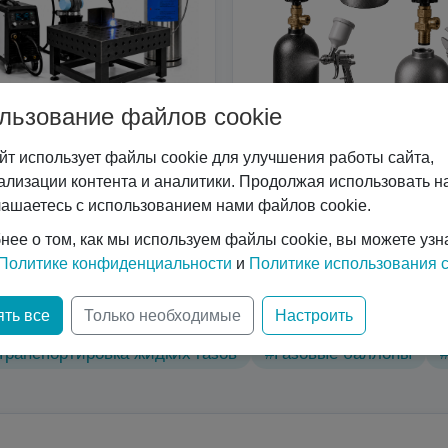
льзование файлов cookie
йт использует файлы cookie для улучшения работы сайта,
Сварочные роботы
Услуги
ализации контента и аналитики. Продолжая использовать на
лашаетесь с использованием нами файлов cookie.
нее о том, как мы используем файлы cookie, вы можете узн
Политике конфиденциальности
и
Политике использования c
ические характеристики
#Вертикальные криоцилиндр
ть все
Только необходимые
Настроить
нологий
#Газовый лазер
#Горизонтальные криоци
Транспортировка жидких газов
#Газовые баллоны