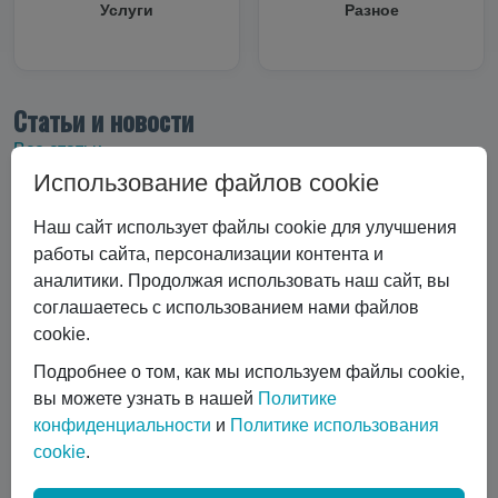
Услуги
Разное
Статьи и новости
Все статьи
Использование файлов cookie
Все статьи
#Криоцилиндры
#Технические характеристики
Наш сайт использует файлы cookie для улучшения
#Вертикальные криоцилиндры
работы сайта, персонализации контента и
аналитики. Продолжая использовать наш сайт, вы
#Эксплуатация криоцилиндра
#Экономика и выбор
соглашаетесь с использованием нами файлов
#Сравнение технологий
#Газовый лазер
cookie.
#Горизонтальные криоцилиндры
#Ремонт и обслуживание
#коботы
Подробнее о том, как мы используем файлы cookie,
#автоматизация сварки
вы можете узнать в нашей
Политике
конфиденциальности
и
Политике использования
#Транспортировка жидких газов
#Газовые баллоны
cookie
.
#Вентиль выдачи жидкости
#Обслуживание DPW 650
Показать все