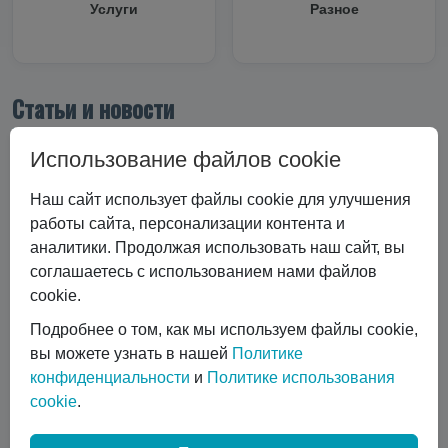
Услуги
Разное
Статьи и новости
Все статьи
Использование файлов cookie
Все статьи
#Криоцилиндры
Наш сайт использует файлы cookie для улучшения
#Технические характеристики
работы сайта, персонализации контента и
#Вертикальные криоцилиндры
аналитики. Продолжая использовать наш сайт, вы
#Эксплуатация криоцилиндра
#Экономика и выбор
соглашаетесь с использованием нами файлов
#Сравнение технологий
#Газовый лазер
cookie.
#Горизонтальные криоцилиндры
Подробнее о том, как мы используем файлы cookie,
#Ремонт и обслуживание
#коботы
вы можете узнать в нашей
Политике
#автоматизация сварки
конфиденциальности
и
Политике использования
#Транспортировка жидких газов
#Газовые баллоны
cookie
.
#Вентиль выдачи жидкости
#Обслуживание DPW 650
Показать все