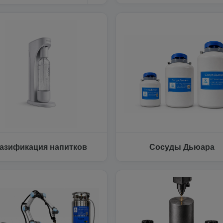
азификация напитков
Сосуды Дьюара