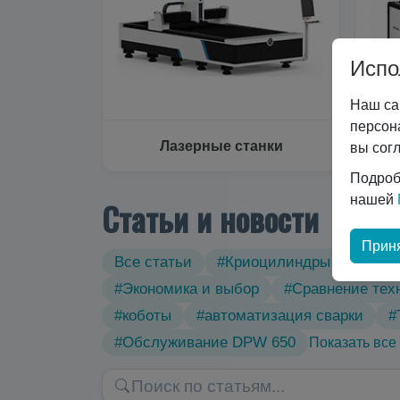
Испо
Наш са
персон
Лазерные станки
вы сог
Подроб
нашей
Статьи и новости
Приня
Все статьи
#Криоцилиндры
#Техн
#Экономика и выбор
#Сравнение тех
#коботы
#автоматизация сварки
#
#Обслуживание DPW 650
Показать все