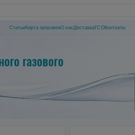
Статьи
Карта заправок
О нас
Доставка
ГСО
Контакты
ого газового