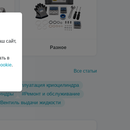
ш сайт,
Разное
ать в
ookie
.
Все статьи
ы
#Эксплуатация криоцилиндра
линдры
#Ремонт и обслуживание
#Вентиль выдачи жидкости