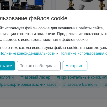
льзование файлов cookie
йт использует файлы cookie для улучшения работы сайта,
ализации контента и аналитики. Продолжая использовать на
Сварочные роботы
Услуги
лашаетесь с использованием нами файлов cookie.
нее о том, как мы используем файлы cookie, вы можете узн
Политике конфиденциальности
и
Политике использования c
ть все
Только необходимые
Настроить
ические характеристики
#Вертикальные криоцилиндр
нологий
#Газовый лазер
#Горизонтальные криоци
Транспортировка жидких газов
#Газовые баллоны