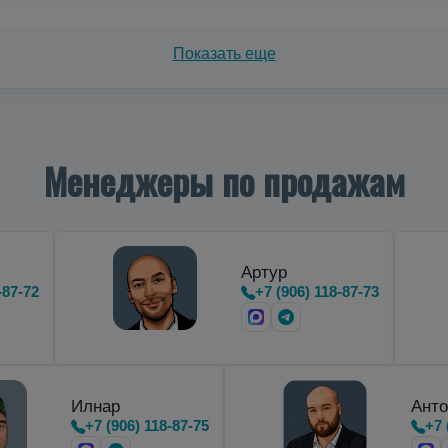
зеров на азоте
Показать еще
тальные
криоцилиндры
,
предназначенные для транспортиро
Менеджеры по продажам
Артур
-87-72
+7 (906) 118-87-73
Илнар
Анто
+7 (906) 118-87-75
+7 