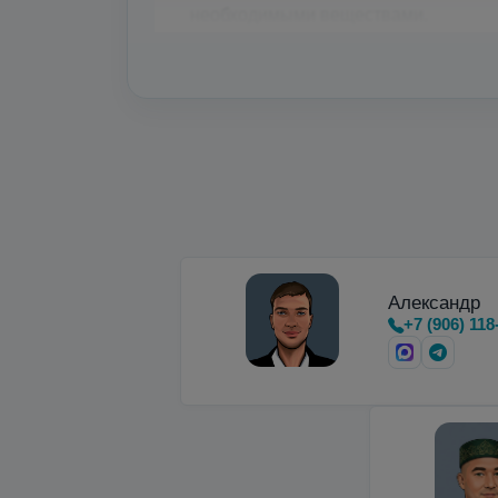
необходимыми веществами.
Микробалки до 35 бар
для мощных ла
Недорогие вертикальные и горизон
Александр
+7 (906) 118