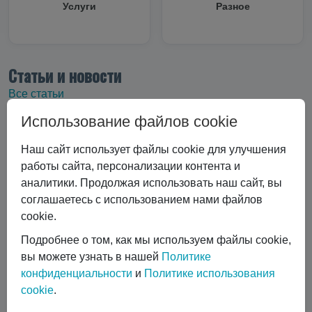
Услуги
Разное
Статьи и новости
Все статьи
Использование файлов cookie
Все статьи
#Криоцилиндры
#Технические характеристики
Наш сайт использует файлы cookie для улучшения
#Вертикальные криоцилиндры
работы сайта, персонализации контента и
#Эксплуатация криоцилиндра
#Экономика и выбор
аналитики. Продолжая использовать наш сайт, вы
#Сравнение технологий
#Газовый лазер
соглашаетесь с использованием нами файлов
#Горизонтальные криоцилиндры
cookie.
#Ремонт и обслуживание
#коботы
Подробнее о том, как мы используем файлы cookie,
#автоматизация сварки
вы можете узнать в нашей
Политике
#Транспортировка жидких газов
#Газовые баллоны
конфиденциальности
и
Политике использования
#Вентиль выдачи жидкости
#Обслуживание DPW 650
cookie
.
Показать все