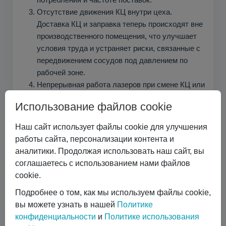
Отсутствие движения КЦ внутри цеха.
Доставка КЦ и заправка теперь происходят вне
производственного помещения, что улучшает
условия труда и устраняет риски, связанные с
передвижением сосудов под давлением по
рабочей зоне.
Непрерывная работа лазеров при смене КЦ или
заправке. При наличии двух и более баллонов
Использование файлов cookie
с переключением между ними можно
производить замену пустых КЦ или заправку
Наш сайт использует файлы cookie для улучшения
резервуара без прерывания подачи газа. Это
работы сайта, персонализации контента и
обеспечивает бесперебойную работу
аналитики. Продолжая использовать наш сайт, вы
установок.
соглашаетесь с использованием нами файлов
cookie.
Недостатки:
Подробнее о том, как мы используем файлы cookie,
Необходимость прокладки
вы можете узнать в нашей
Политике
трубопроводов. Чтобы доставить газ от
конфиденциальности
и
Политике использования
уличного источника к лазеру, нужно проложить