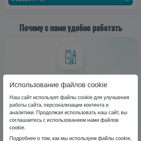
Почему с нами удобно работать
Передовое оборудование
Использование файлов cookie
ISO контейнеры, микробалки до 35 бар, недорогие
криоцилиндры, баллоны до 300 бар, комплексы по
Наш сайт использует файлы cookie для улучшения
смешиванию моногазов, телеметрия, расходники
работы сайта, персонализации контента и
(вентиля, клапана, регуляторы).
аналитики. Продолжая использовать наш сайт, вы
соглашаетесь с использованием нами файлов
cookie.
Подробнее о том, как мы используем файлы cookie,