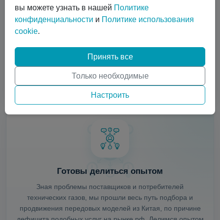
вы можете узнать в нашей
Политике
конфиденциальности
и
Политике использования
cookie
.
Специальные скидки
Если вы являетесь поставщиком газов и хотите снабдить
Принять все
своих клиентов актуальным оборудованием (а,
возможно, заполучить новых клиентов), тогда для вас
Только необходимые
предусмотрена специальная скидка.
Настроить
Готовы делиться опытом
Зная проблемы поставщиков и потребителей
технических газов, мы прошли весь путь подбора и
продвижения передовых моделей из Китая, по причине
дефицита подобных услуг на рынке рф. Делимся опытом