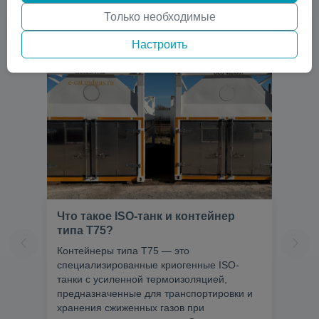
Только необходимые
Настроить
Что такое ISO-танк и контейнер
типа T75?
Контейнеры типа T75 — это
специализированные криогенные ISO-
танки с усиленной термоизоляцией,
предназначенные для транспортировки и
хранения сжиженных газов при