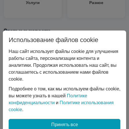
Услуги
Разное
Статьи и новости
Использование файлов cookie
Все статьи
Все статьи
#Криоцилиндры
Наш сайт использует файлы cookie для улучшения
#Технические характеристики
работы сайта, персонализации контента и
аналитики. Продолжая использовать наш сайт, вы
#Вертикальные криоцилиндры
соглашаетесь с использованием нами файлов
#Эксплуатация криоцилиндра
#Экономика и выбор
cookie.
#Сравнение технологий
#Газовый лазер
#Горизонтальные криоцилиндры
Подробнее о том, как мы используем файлы cookie,
#Ремонт и обслуживание
#коботы
вы можете узнать в нашей
Политике
конфиденциальности
и
Политике использования
#автоматизация сварки
cookie
.
#Транспортировка жидких газов
#Газовые баллоны
#Вентиль выдачи жидкости
#Обслуживание DPW 650
Принять все
Показать все