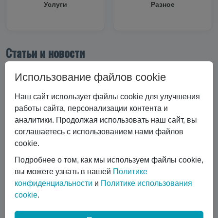
Услуги
Разное
Статьи и новости
Все статьи
Использование файлов cookie
Все статьи
#Криоцилиндры
Наш сайт использует файлы cookie для улучшения
#Технические характеристики
работы сайта, персонализации контента и
#Вертикальные криоцилиндры
аналитики. Продолжая использовать наш сайт, вы
#Эксплуатация криоцилиндра
#Экономика и выбор
соглашаетесь с использованием нами файлов
#Сравнение технологий
#Газовый лазер
cookie.
#Горизонтальные криоцилиндры
Подробнее о том, как мы используем файлы cookie,
#Ремонт и обслуживание
#коботы
вы можете узнать в нашей
Политике
#автоматизация сварки
конфиденциальности
и
Политике использования
#Транспортировка жидких газов
#Газовые баллоны
cookie
.
#Вентиль выдачи жидкости
#Обслуживание DPW 650
Показать все