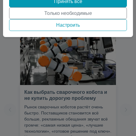
Принять все
Только необходимые
Настроить
Как выбрать сварочного кобота и
не купить дорогую проблему
Рынок сварочных коботов растёт очень
быстро. Поставщиков становится всё
больше, рекламные обещания звучат всё
громче: «самая низкая цена», «лучшие
технологии», «готовое решение под ключ».