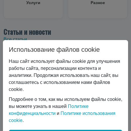
Услуги
Разное
Статьи и новости
Все статьи
Использование файлов cookie
Все статьи
#Криоцилиндры
#Технические характеристики
Наш сайт использует файлы cookie для улучшения
#Вертикальные криоцилиндры
работы сайта, персонализации контента и
#Эксплуатация криоцилиндра
#Экономика и выбор
аналитики. Продолжая использовать наш сайт, вы
#Сравнение технологий
#Газовый лазер
соглашаетесь с использованием нами файлов
#Горизонтальные криоцилиндры
cookie.
#Ремонт и обслуживание
#коботы
Подробнее о том, как мы используем файлы cookie,
#автоматизация сварки
вы можете узнать в нашей
Политике
#Транспортировка жидких газов
#Газовые баллоны
конфиденциальности
и
Политике использования
#Вентиль выдачи жидкости
#Обслуживание DPW 650
cookie
.
Показать все