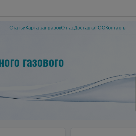
Статьи
Карта заправок
О нас
Доставка
ГСО
Контакты
ого газового