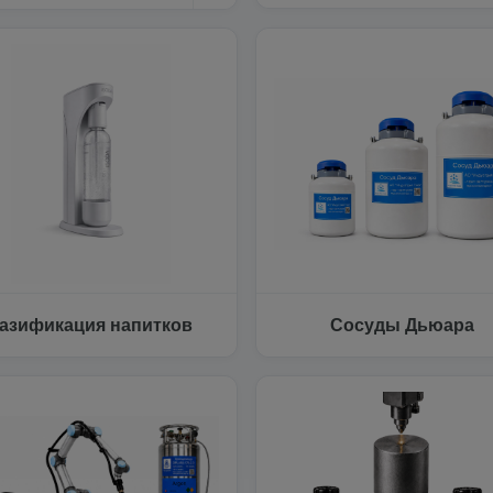
азификация напитков
Сосуды Дьюара