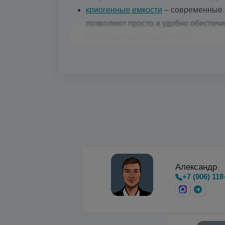
криогенные емкости
– современные е
позволяют просто и удобно обеспеч
необходимыми веществами.
Микробалки до 35 бар
для мощных ла
Недорогие вертикальные и горизон
Александр
+7 (906) 118