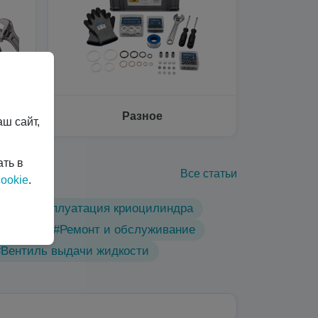
Разное
ш сайт,
ать в
Все статьи
ookie
.
ы
#Эксплуатация криоцилиндра
линдры
#Ремонт и обслуживание
#Вентиль выдачи жидкости