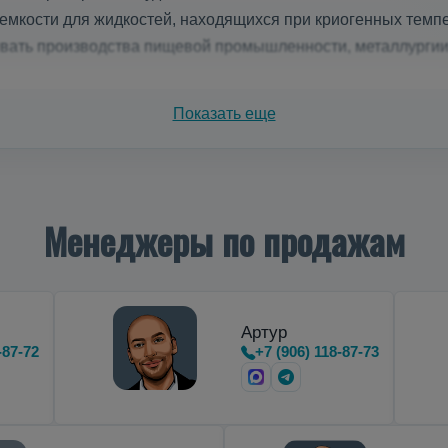
мкости для жидкостей, находящихся при криогенных темпе
ивать производства пищевой промышленности, металлурги
зеров на азоте
Показать еще
тальные
криоцилиндры
,
предназначенные для транспортиро
Менеджеры по продажам
Артур
-87-72
+7 (906) 118-87-73