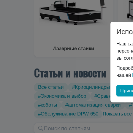
Испо
Наш са
Лазерные станки
персон
вы сог
Статьи и новости
Подроб
нашей
Все статьи
#Криоцилиндры
#Техн
Приня
#Экономика и выбор
#Сравнение тех
#коботы
#автоматизация сварки
#
#Обслуживание DPW 650
Показать все