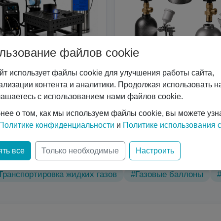
льзование файлов cookie
йт использует файлы cookie для улучшения работы сайта,
Сварочные роботы
Услуги
ализации контента и аналитики. Продолжая использовать на
лашаетесь с использованием нами файлов cookie.
нее о том, как мы используем файлы cookie, вы можете узн
Политике конфиденциальности
и
Политике использования c
ические характеристики
#Вертикальные криоцилиндр
ть все
Только необходимые
Настроить
нологий
#Газовый лазер
#Горизонтальные криоци
Транспортировка жидких газов
#Газовые баллоны