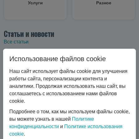
Услуги
Разное
Статьи и новости
Все статьи
Все статьи
#Криоцилиндры
Использование файлов cookie
#Технические характеристики
#Вертикальные криоцилиндры
Наш сайт использует файлы cookie для улучшения
#Эксплуатация криоцилиндра
#Экономика и выбор
работы сайта, персонализации контента и
аналитики. Продолжая использовать наш сайт, вы
#Сравнение технологий
#Газовый лазер
соглашаетесь с использованием нами файлов
#Горизонтальные криоцилиндры
cookie.
#Ремонт и обслуживание
#коботы
#автоматизация сварки
Подробнее о том, как мы используем файлы cookie,
#Транспортировка жидких газов
#Газовые баллоны
вы можете узнать в нашей
Политике
конфиденциальности
и
Политике использования
#Вентиль выдачи жидкости
#Обслуживание DPW 650
cookie
.
Показать все