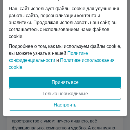
проходить длинный путь согласований, а само
Наш сайт использует файлы cookie для улучшения
помещение можно установить, использовать,
работы сайта, персонализации контента и
перевезти или переставить. Для многих задач это не
аналитики. Продолжая использовать наш сайт, вы
просто экономия денег, а возможность быстро
соглашаетесь с использованием нами файлов
получить готовое пространство без строительной
cookie.
бюрократии. В наличии:
новые 20-футовые
Подробнее о том, как мы используем файлы cookie,
контейнеры
и
контейнеры б/у
с доставкой по РФ.
вы можете узнать в нашей
Политике
конфиденциальности
и
Политике использования
Почему контейнерный дом так
cookie
.
цепляет
Принять все
В контейнере есть характер. Это не обычная
бытовка и не скучная коробка. В нём чувствуется
Только необходимые
индустриальный стиль, свобода и дух путешествий.
Настроить
Контейнерный дом может быть маленьким, но очень
продуманным. Он заставляет использовать
пространство с умом: ничего лишнего, всё
функционально, компактно и удобно. А если нужно