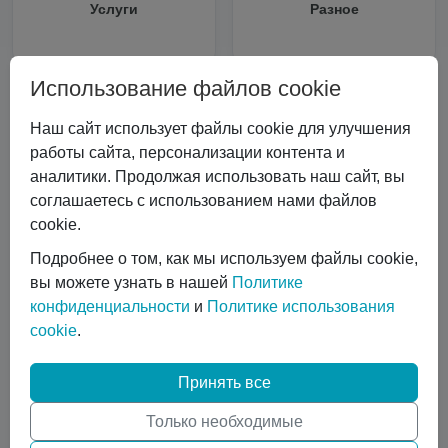
Услуги
Разное
Использование файлов cookie
Статьи и новости
Наш сайт использует файлы cookie для улучшения
Все статьи
работы сайта, персонализации контента и
Все статьи
#Криоцилиндры
аналитики. Продолжая использовать наш сайт, вы
соглашаетесь с использованием нами файлов
#Технические характеристики
cookie.
#Вертикальные криоцилиндры
#Эксплуатация криоцилиндра
#Экономика и выбор
Подробнее о том, как мы используем файлы cookie,
#Сравнение технологий
#Газовый лазер
вы можете узнать в нашей
Политике
#Горизонтальные криоцилиндры
конфиденциальности
и
Политике использования
cookie
.
#Ремонт и обслуживание
#коботы
#автоматизация сварки
Принять все
#Транспортировка жидких газов
#Газовые баллоны
#Вентиль выдачи жидкости
#Обслуживание DPW 650
Только необходимые
Показать все