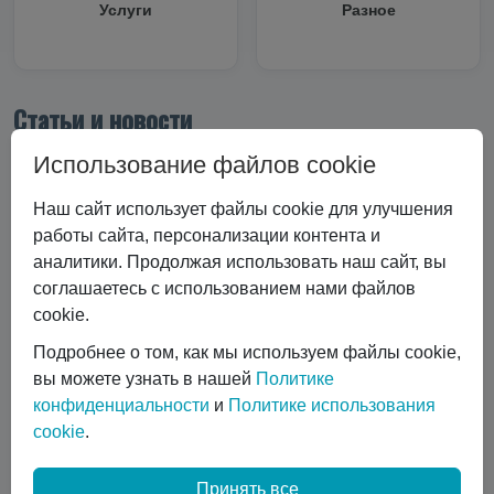
Услуги
Разное
Статьи и новости
Все статьи
Использование файлов cookie
Все статьи
#Криоцилиндры
Наш сайт использует файлы cookie для улучшения
#Технические характеристики
работы сайта, персонализации контента и
#Вертикальные криоцилиндры
аналитики. Продолжая использовать наш сайт, вы
#Эксплуатация криоцилиндра
#Экономика и выбор
соглашаетесь с использованием нами файлов
#Сравнение технологий
#Газовый лазер
cookie.
#Горизонтальные криоцилиндры
Подробнее о том, как мы используем файлы cookie,
#Ремонт и обслуживание
#коботы
вы можете узнать в нашей
Политике
#автоматизация сварки
конфиденциальности
и
Политике использования
#Транспортировка жидких газов
#Газовые баллоны
cookie
.
#Вентиль выдачи жидкости
#Обслуживание DPW 650
Показать все
Принять все