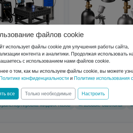
льзование файлов cookie
йт использует файлы cookie для улучшения работы сайта,
Сварочные роботы
Услуги
ализации контента и аналитики. Продолжая использовать на
лашаетесь с использованием нами файлов cookie.
нее о том, как мы используем файлы cookie, вы можете узн
Политике конфиденциальности
и
Политике использования c
ические характеристики
#Вертикальные криоцилиндр
ть все
Только необходимые
Настроить
нологий
#Газовый лазер
#Горизонтальные криоци
Транспортировка жидких газов
#Газовые баллоны