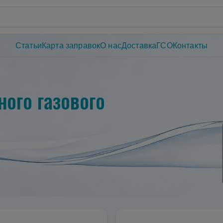
Статьи
Карта заправок
О нас
Доставка
ГСО
Контакты
ого газового