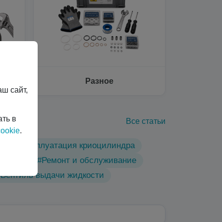
Разное
ш сайт,
ать в
Все статьи
ookie
.
ы
#Эксплуатация криоцилиндра
линдры
#Ремонт и обслуживание
#Вентиль выдачи жидкости