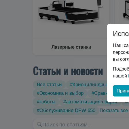
Испо
Наш са
Лазерные станки
персон
вы сог
Статьи и новости
Подроб
нашей
Все статьи
#Криоцилиндры
#Техн
Приня
#Экономика и выбор
#Сравнение тех
#коботы
#автоматизация сварки
#
#Обслуживание DPW 650
Показать все