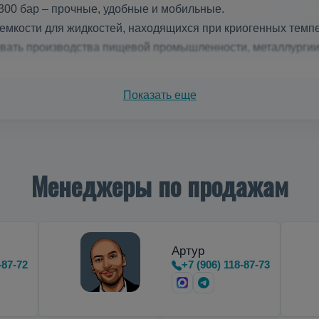
300 бар – прочные, удобные и мобильные.
мкости для жидкостей, находящихся при криогенных темпе
ивать производства пищевой промышленности, металлурги
зеров на азоте
Показать еще
тальные
криоцилиндры
,
предназначенные для транспортиро
Менеджеры по продажам
Артур
-87-72
+7 (906) 118-87-73