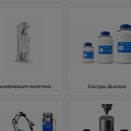
азификация напитков
Сосуды Дьюара