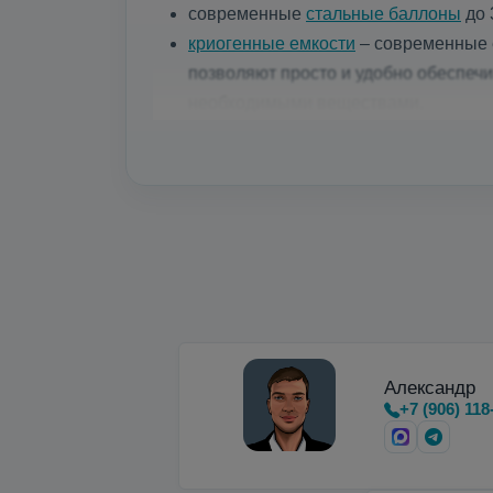
современные
стальные баллоны
до 
криогенные емкости
– современные е
позволяют просто и удобно обеспеч
необходимыми веществами.
Микробалки до 35 бар
для мощных ла
Недорогие вертикальные и горизон
Александр
+7 (906) 118