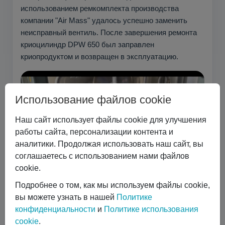
использованием ремкомплекта производства
компании "Air Mass" удалось успешно заменить
неисправный вентиль. После завершения ремонта
криоцилиндр DPW 650 был заправлен
криопродуктом и возвращен в эксплуатацию.
Использование файлов cookie
Наш сайт использует файлы cookie для улучшения
работы сайта, персонализации контента и
аналитики. Продолжая использовать наш сайт, вы
соглашаетесь с использованием нами файлов
cookie.
Подробнее о том, как мы используем файлы cookie,
вы можете узнать в нашей
Политике
конфиденциальности
и
Политике использования
Заключение
cookie
.