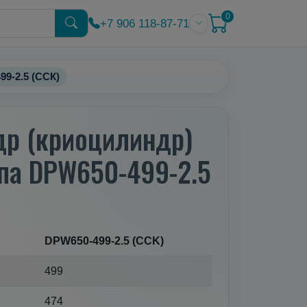
0
+7 906 118-87-71
9-2.5 (ССК)
др (криоцилиндр)
ипа DPW650-499-2.5
DPW650-499-2.5 (CCK)
499
474