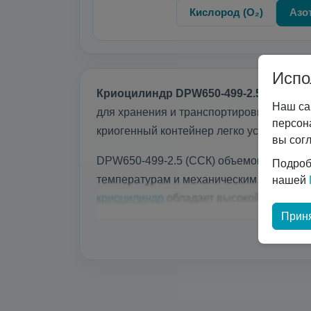
Кислород (O₂)
Азот
Испо
Криоцилиндр DPW650-499-2.5 (ССК)
об
Наш са
для хранения и транспортировки жидких к
персон
криогенный контейнер легко устанавлива
вы сог
DPW650-499-2.5 (ССК) объемом 500 литр
Подроб
температурам и механическим повреждени
нашей
криоцилиндр
обладает высокой…
Приня