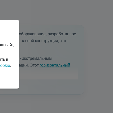
ременное оборудование, разработанное
ря горизонтальной конструкции, этот
ш сайт,
стойчивых к экстремальным
ать в
и эксплуатации. Этот
горизонтальный
ookie
.