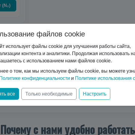
 (N₂)
льзование файлов cookie
ъемом 500 литров и рабочим давлением 2,5 МПа — это сов
йт использует файлы cookie для улучшения работы сайта,
риогенных газов, включая кислород, азот и аргон. Благода
ализации контента и аналитики. Продолжая использовать на
ется и обслуживается.
лашаетесь с использованием нами файлов cookie.
ов и давлением 2,5 МПа изготавливается из материалов, у
нее о том, как мы используем файлы cookie, вы можете узн
ям, что гарантирует его долговечность и безопасность пр
Политике конфиденциальности
и
Политике использования c
ть все
Только необходимые
Настроить
Показать еще
Почему с нами удобно работать