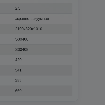
2.5
экранно-вакуумная
2100х820х1010
S30408
S30408
420
541
383
660