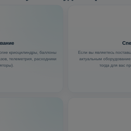
вание
Спе
рогие криоцилиндры, баллоны
Если вы являетесь поставщ
зов, телеметрия, расходники
актуальным оборудованием
яторы).
тогда для вас п