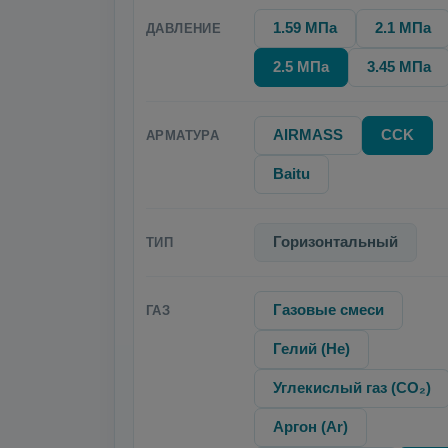
1.59 МПа
2.1 МПа
ДАВЛЕНИЕ
2.5 МПа
3.45 МПа
AIRMASS
CCK
АРМАТУРА
Baitu
Горизонтальный
ТИП
Газовые смеси
ГАЗ
Гелий (He)
Углекислый газ (CO₂)
Аргон (Ar)