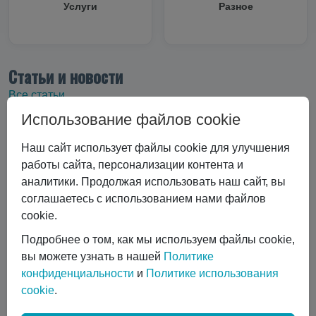
Услуги
Разное
Статьи и новости
Все статьи
Использование файлов cookie
Все статьи
#Криоцилиндры
#Технические характеристики
Наш сайт использует файлы cookie для улучшения
#Вертикальные криоцилиндры
работы сайта, персонализации контента и
#Эксплуатация криоцилиндра
#Экономика и выбор
аналитики. Продолжая использовать наш сайт, вы
#Сравнение технологий
#Газовый лазер
соглашаетесь с использованием нами файлов
#Горизонтальные криоцилиндры
cookie.
#Ремонт и обслуживание
#коботы
Подробнее о том, как мы используем файлы cookie,
#автоматизация сварки
вы можете узнать в нашей
Политике
#Транспортировка жидких газов
#Газовые баллоны
конфиденциальности
и
Политике использования
#Вентиль выдачи жидкости
#Обслуживание DPW 650
cookie
.
Показать все