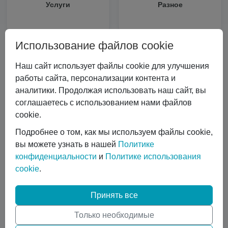
Услуги
Разное
Использование файлов cookie
Статьи и новости
Наш сайт использует файлы cookie для улучшения
Все статьи
работы сайта, персонализации контента и
Все статьи
#Криоцилиндры
аналитики. Продолжая использовать наш сайт, вы
#Технические характеристики
соглашаетесь с использованием нами файлов
cookie.
#Вертикальные криоцилиндры
#Эксплуатация криоцилиндра
#Экономика и выбор
Подробнее о том, как мы используем файлы cookie,
#Сравнение технологий
#Газовый лазер
вы можете узнать в нашей
Политике
#Горизонтальные криоцилиндры
конфиденциальности
и
Политике использования
#Ремонт и обслуживание
#коботы
cookie
.
#автоматизация сварки
#Транспортировка жидких газов
#Газовые баллоны
Принять все
#Вентиль выдачи жидкости
#Обслуживание DPW 650
Только необходимые
Показать все