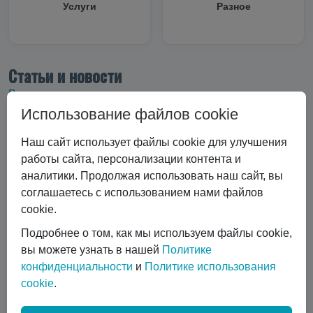
Услуги
Разное
Статьи и новости
Все статьи
Использование файлов cookie
Все статьи
#Криоцилиндры
#Технические характеристики
Наш сайт использует файлы cookie для улучшения
#Вертикальные криоцилиндры
работы сайта, персонализации контента и
аналитики. Продолжая использовать наш сайт, вы
#Эксплуатация криоцилиндра
#Экономика и выбор
соглашаетесь с использованием нами файлов
#Сравнение технологий
#Газовый лазер
cookie.
#Горизонтальные криоцилиндры
#Ремонт и обслуживание
#коботы
Подробнее о том, как мы используем файлы cookie,
#автоматизация сварки
вы можете узнать в нашей
Политике
конфиденциальности
и
Политике использования
#Транспортировка жидких газов
#Газовые баллоны
cookie
.
#Вентиль выдачи жидкости
#Обслуживание DPW 650
Показать все