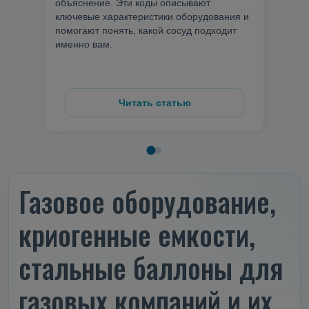
объяснение. Эти коды описывают
обору
ключевые характеристики оборудования и
поте
помогают понять, какой сосуд подходит
стат
именно вам.
поло
650 
рабо
Читать статью
Газовое оборудование,
криогенные емкости,
стальные баллоны для
газовых компаний и их