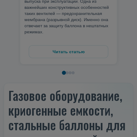
выпуска при эксплуатации. Одна из
тонк
важнейших конструктивных особенностей
не с
таких вентилей — предохранительная
важн
мембрана (разрывной диск). Именно она
особ
отвечает за защиту баллона в нештатных
сохр
режимах.
сист
Читать статью
Газовое оборудование,
криогенные емкости,
стальные баллоны для