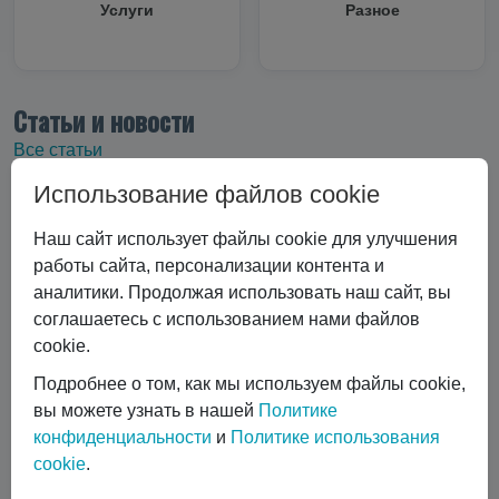
Услуги
Разное
Статьи и новости
Все статьи
Использование файлов cookie
Все статьи
#Криоцилиндры
#Технические характеристики
Наш сайт использует файлы cookie для улучшения
#Вертикальные криоцилиндры
работы сайта, персонализации контента и
#Эксплуатация криоцилиндра
#Экономика и выбор
аналитики. Продолжая использовать наш сайт, вы
#Сравнение технологий
#Газовый лазер
соглашаетесь с использованием нами файлов
#Горизонтальные криоцилиндры
cookie.
#Ремонт и обслуживание
#коботы
Подробнее о том, как мы используем файлы cookie,
#автоматизация сварки
вы можете узнать в нашей
Политике
#Транспортировка жидких газов
#Газовые баллоны
конфиденциальности
и
Политике использования
#Вентиль выдачи жидкости
#Обслуживание DPW 650
cookie
.
Показать все