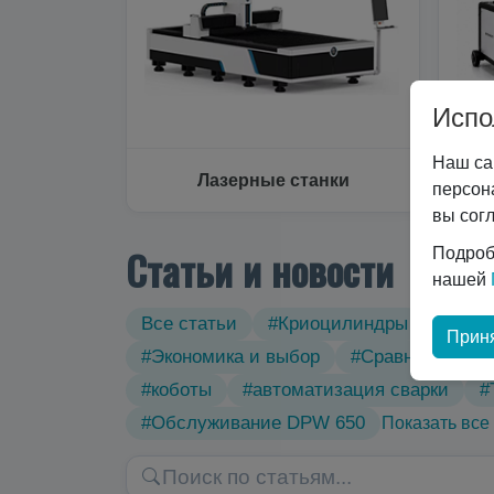
Испо
Наш са
Лазерные станки
персон
вы сог
Статьи и новости
Подроб
нашей
Все статьи
#Криоцилиндры
#Техн
Приня
#Экономика и выбор
#Сравнение тех
#коботы
#автоматизация сварки
#
#Обслуживание DPW 650
Показать все