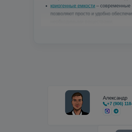
криогенные емкости
– современные е
позволяют просто и удобно обеспеч
необходимыми веществами.
Микробалки до 35 бар
для мощных ла
Недорогие вертикальные и горизон
Александр
+7 (906) 118