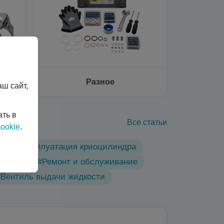
Разное
ш сайт,
ать в
Все статьи
ookie
.
ы
#Эксплуатация криоцилиндра
линдры
#Ремонт и обслуживание
#Вентиль выдачи жидкости