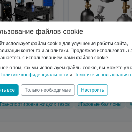
льзование файлов cookie
йт использует файлы cookie для улучшения работы сайта,
Сварочные роботы
Услуги
ализации контента и аналитики. Продолжая использовать на
лашаетесь с использованием нами файлов cookie.
нее о том, как мы используем файлы cookie, вы можете узн
Политике конфиденциальности
и
Политике использования c
ические характеристики
#Вертикальные криоцилиндр
ть все
Только необходимые
Настроить
нологий
#Газовый лазер
#Горизонтальные криоци
Транспортировка жидких газов
#Газовые баллоны