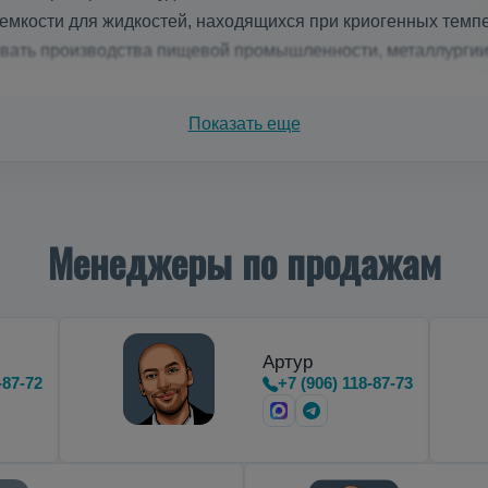
мкости для жидкостей, находящихся при криогенных темпе
ивать производства пищевой промышленности, металлурги
зеров на азоте
Показать еще
тальные
криоцилиндры
,
предназначенные для транспортиро
Менеджеры по продажам
Артур
-87-72
+7 (906) 118-87-73