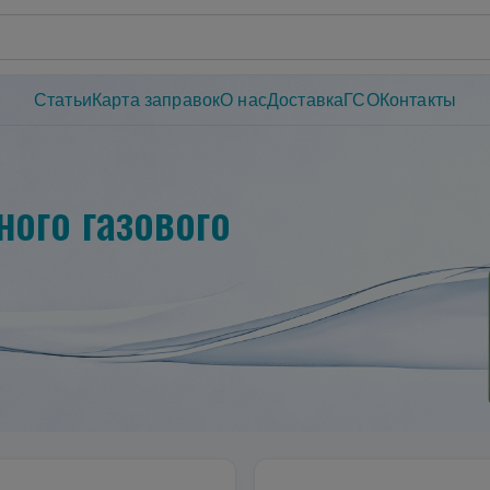
Статьи
Карта заправок
О нас
Доставка
ГСО
Контакты
ого газового