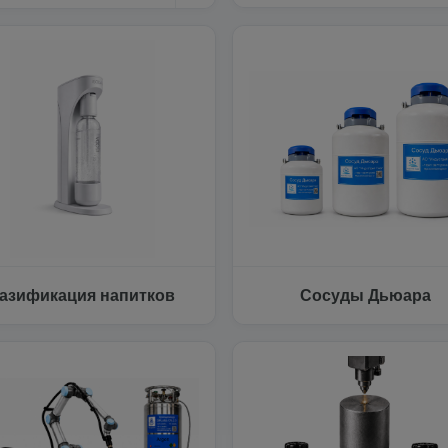
азификация напитков
Сосуды Дьюара