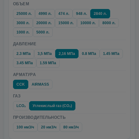
ОБЪЕМ
25000 л.
4990 л.
474 л.
948 л.
2840 л.
3000 л.
20000 л.
15000 л.
10000 л.
8000 л.
1000 л.
5000 л.
ДАВЛЕНИЕ
2.3 МПа
3,5 МПа
2,16 МПа
0.8 МПа
1.45 МПа
3.45 МПа
1.59 МПа
АРМАТУРА
CCK
AIRMASS
ГАЗ
LCO₂
Углекислый газ (CO₂)
ПРОИЗВОДИТЕЛЬНОСТЬ
100 нм3/ч
20 нм3/ч
80 нм3/ч