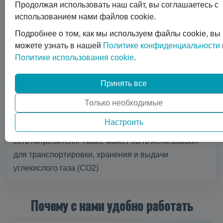
Продолжая использовать наш сайт, вы соглашаетесь с
использованием нами файлов cookie.
Подробнее о том, как мы используем файлы cookie, вы
Расчетный срок службы, лет
можете узнать в нашей
Политике конфиденциальности
Политике использования cookie
.
Принять все
Сосуд для криогенных жидкостей, работающий под
давлением, с вакуумно-экранной изоляцией может
Только необходимые
обеспечивать автоматическую и постоянную выдачу
Настроить
газообразного продукта под заданным давлением в
сеть потребителя. Также может быть использован
для транспортировки, хранения и выдачи
углекислого газа (СО2)
Почему с нами удобно работать