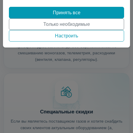
Принять все
Только необходимые
Передовое оборудование
Настроить
ISO контейнеры, микробалки до 35 бар, недорогие
криоцилиндры, баллоны до 300 бар, комплексы по
смешиванию моногазов, телеметрия, расходники
(вентиля, клапана, регуляторы).
Специальные скидки
Если вы являетесь поставщиком газов и хотите снабдить
своих клиентов актуальным оборудованием (а,