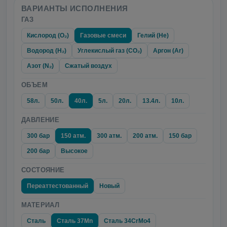
ВАРИАНТЫ ИСПОЛНЕНИЯ
ГАЗ
Кислород (O₂)
Газовые смеси
Гелий (He)
Водород (H₂)
Углекислый газ (CO₂)
Аргон (Ar)
Азот (N₂)
Сжатый воздух
ОБЪЕМ
58л.
50л.
40л.
5л.
20л.
13.4л.
10л.
ДАВЛЕНИЕ
300 бар
150 атм.
300 атм.
200 атм.
150 бар
200 бар
Высокое
СОСТОЯНИЕ
Переаттестованный
Новый
МАТЕРИАЛ
Сталь
Сталь 37Mn
Сталь 34CrMo4