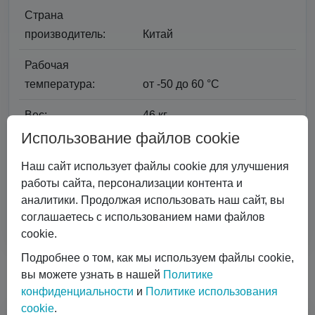
Страна
производитель:
Китай
Рабочая
температура:
от -50 до 60 °С
Вес:
46 кг.
Использование файлов cookie
Резьба на
25E DIN EN ISO 11363-
горловинах:
1:2012-6
Наш сайт использует файлы cookie для улучшения
работы сайта, персонализации контента и
Уплотнение
аналитики. Продолжая использовать наш сайт, вы
горловин:
ФУМ-2
соглашаетесь с использованием нами файлов
cookie.
Подробнее о том, как мы используем файлы cookie,
Почему с нами удобно работать
вы можете узнать в нашей
Политике
конфиденциальности
и
Политике использования
cookie
.