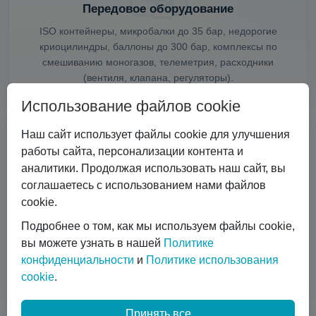
Передовое оборудование
ISO контейнеры, микробалки до 35 бар, недорогие
криоцилиндры, баллоны до 300 бар, комплексы по
смешиванию моногазов, телеметрия, расходники
(вентиля, клапана, регуляторы).
Использование файлов cookie
Наш сайт использует файлы cookie для улучшения
работы сайта, персонализации контента и
аналитики. Продолжая использовать наш сайт, вы
соглашаетесь с использованием нами файлов
Специальные скидки
cookie.
Если вы являетесь поставщиком газов и хотите снабдить
Подробнее о том, как мы используем файлы cookie,
своих клиентов актуальным оборудованием (а,
вы можете узнать в нашей
Политике
возможно, заполучить новых клиентов), тогда для вас
конфиденциальности
и
Политике использования
предусмотрена специальная скидка.
cookie
.
Принять все