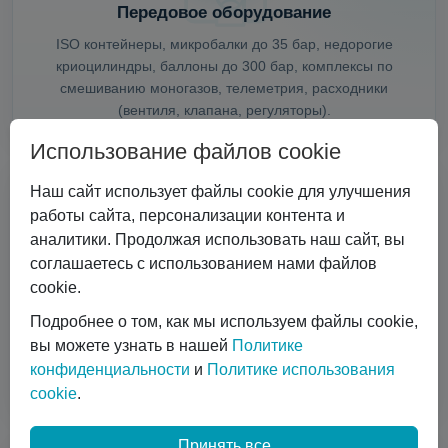
Передовое оборудование
ISO контейнеры, микробалки до 35 бар, недорогие
криоцилиндры, баллоны до 300 бар, комплексы по
смешиванию моногазов, телеметрия, расходники
(вентиля, клапана, регуляторы).
Использование файлов cookie
Наш сайт использует файлы cookie для улучшения
работы сайта, персонализации контента и
аналитики. Продолжая использовать наш сайт, вы
соглашаетесь с использованием нами файлов
Специальные скидки
cookie.
Если вы являетесь поставщиком газов и хотите снабдить
Подробнее о том, как мы используем файлы cookie,
своих клиентов актуальным оборудованием (а,
вы можете узнать в нашей
Политике
возможно, заполучить новых клиентов), тогда для вас
конфиденциальности
и
Политике использования
предусмотрена специальная скидка.
cookie
.
Принять все