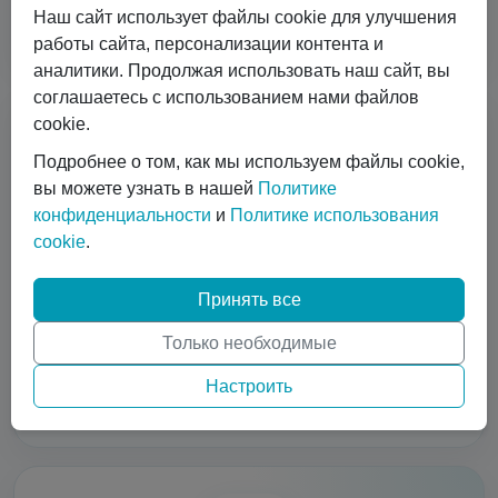
возможно, заполучить новых клиентов), тогда для вас
Наш сайт использует файлы cookie для улучшения
предусмотрена специальная скидка.
работы сайта, персонализации контента и
аналитики. Продолжая использовать наш сайт, вы
соглашаетесь с использованием нами файлов
cookie.
Подробнее о том, как мы используем файлы cookie,
вы можете узнать в нашей
Политике
конфиденциальности
и
Политике использования
Готовы делиться опытом
cookie
.
Зная проблемы поставщиков и потребителей
технических газов, мы прошли весь путь подбора и
Принять все
продвижения передовых моделей из Китая, по причине
дефицита подобных услуг на рынке рф. Делимся опытом
Только необходимые
модернизации предприятий, занимающихся поставками
Настроить
газов, а также снабжения современным оборудованием
потребителей газов.