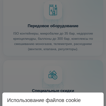
Передовое оборудование
ISO контейнеры, микробалки до 35 бар, недорогие
криоцилиндры, баллоны до 300 бар, комплексы по
смешиванию моногазов, телеметрия, расходники
(вентиля, клапана, регуляторы).
Специальные скидки
Если вы являетесь поставщиком газов и хотите снабдить
Использование файлов cookie
своих клиентов актуальным оборудованием (а,