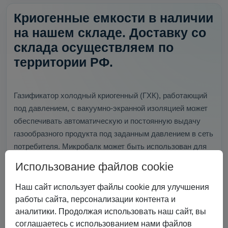
Криогенные емкости в наличии
на нашем складе. Доставку со
склада осуществляем по
территории РФ.
Газификатор холодный криогенный (ГХК), работающий
под давлением, с вакуумно-экранной изоляцией может
обеспечивать автоматическую и постоянную выдачу
газообразного продукта под заданным давлением в сеть
потребителя. Микробалк может быть использован для
транспортировки, хранения и выдачи газа.
Использование файлов cookie
Наш сайт использует файлы cookie для улучшения
работы сайта, персонализации контента и
аналитики. Продолжая использовать наш сайт, вы
соглашаетесь с использованием нами файлов