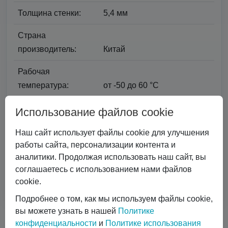
Толщина стенки:
5,4 мм
Страна
производитель:
Китай
Рабочая
температура:
от -50 до 60 °С
Вес:
46 кг.
Использование файлов cookie
Резьба на
25E DIN EN ISO 11363-
Наш сайт использует файлы cookie для улучшения
горловинах:
1:2012-6
работы сайта, персонализации контента и
аналитики. Продолжая использовать наш сайт, вы
Уплотнение
соглашаетесь с использованием нами файлов
горловин:
ФУМ-2
cookie.
Подробнее о том, как мы используем файлы cookie,
вы можете узнать в нашей
Политике
Почему с нами удобно работать
конфиденциальности
и
Политике использования