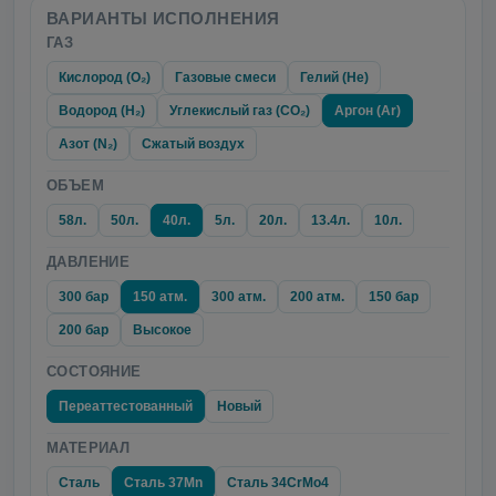
ВАРИАНТЫ ИСПОЛНЕНИЯ
ГАЗ
Кислород (O₂)
Газовые смеси
Гелий (He)
Водород (H₂)
Углекислый газ (CO₂)
Аргон (Ar)
Азот (N₂)
Сжатый воздух
ОБЪЕМ
58л.
50л.
40л.
5л.
20л.
13.4л.
10л.
ДАВЛЕНИЕ
300 бар
150 атм.
300 атм.
200 атм.
150 бар
200 бар
Высокое
СОСТОЯНИЕ
Переаттестованный
Новый
МАТЕРИАЛ
Сталь
Сталь 37Mn
Сталь 34CrMo4