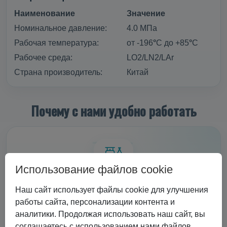
Наименование
Значение
Номинальное давление:
4.0 МПа
Рабочая температура:
от -196
°
С до +85
°
С
Рабочее среда:
LO2/LN2/LAr
Страна производитель:
Китай
Почему с нами удобно работать
Использование файлов cookie
Наш сайт использует файлы cookie для улучшения
Передовое оборудование
работы сайта, персонализации контента и
ISO контейнеры, микробалки до 35 бар, недорогие
аналитики. Продолжая использовать наш сайт, вы
криоцилиндры, баллоны до 300 бар, комплексы по
соглашаетесь с использованием нами файлов