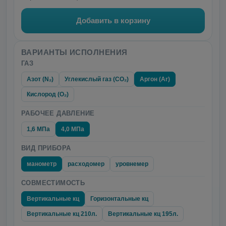
Добавить в корзину
ВАРИАНТЫ ИСПОЛНЕНИЯ
ГАЗ
Азот (N₂)
Углекислый газ (CO₂)
Аргон (Ar)
Кислород (O₂)
РАБОЧЕЕ ДАВЛЕНИЕ
1,6 МПа
4,0 МПа
ВИД ПРИБОРА
манометр
расходомер
уровнемер
СОВМЕСТИМОСТЬ
Вертикальные кц
Горизонтальные кц
Вертикальные кц 210л.
Вертикальные кц 195л.