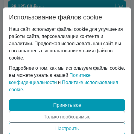
38 125,00 ₽
с НДС
Использование файлов cookie
Наш сайт использует файлы cookie для улучшения
Почему с нами удобно работать
работы сайта, персонализации контента и
аналитики. Продолжая использовать наш сайт, вы
соглашаетесь с использованием нами файлов
cookie.
Подробнее о том, как мы используем файлы cookie,
вы можете узнать в нашей
Политике
Передовое оборудование
конфиденциальности
и
Политике использования
cookie
.
ISO контейнеры, микробалки до 35 бар, недорогие
криоцилиндры, баллоны до 300 бар, комплексы по
смешиванию моногазов, телеметрия, расходники
Принять все
(вентиля, клапана, регуляторы).
Только необходимые
Настроить