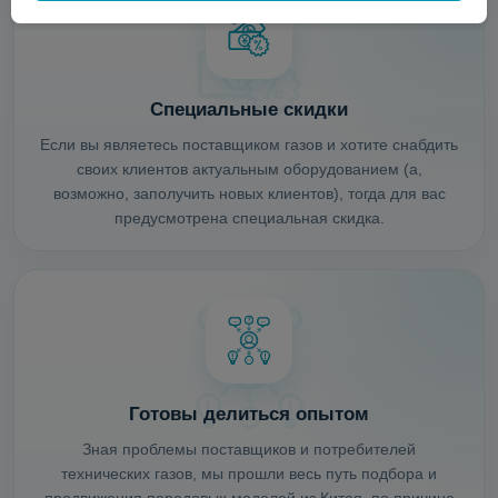
Специальные скидки
Если вы являетесь поставщиком газов и хотите снабдить
своих клиентов актуальным оборудованием (а,
возможно, заполучить новых клиентов), тогда для вас
предусмотрена специальная скидка.
Готовы делиться опытом
Зная проблемы поставщиков и потребителей
технических газов, мы прошли весь путь подбора и
продвижения передовых моделей из Китая, по причине