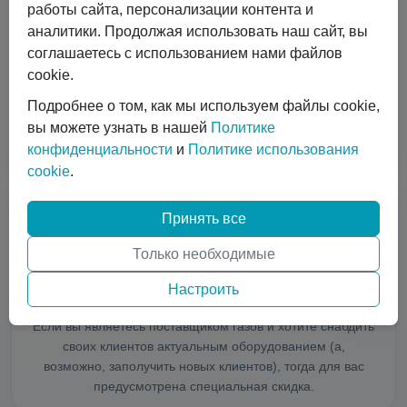
работы сайта, персонализации контента и
аналитики. Продолжая использовать наш сайт, вы
Передовое оборудование
соглашаетесь с использованием нами файлов
cookie.
ISO контейнеры, микробалки до 35 бар, недорогие
криоцилиндры, баллоны до 300 бар, комплексы по
Подробнее о том, как мы используем файлы cookie,
смешиванию моногазов, телеметрия, расходники
вы можете узнать в нашей
Политике
(вентиля, клапана, регуляторы).
конфиденциальности
и
Политике использования
cookie
.
Принять все
Только необходимые
Настроить
Специальные скидки
Если вы являетесь поставщиком газов и хотите снабдить
своих клиентов актуальным оборудованием (а,
возможно, заполучить новых клиентов), тогда для вас
предусмотрена специальная скидка.