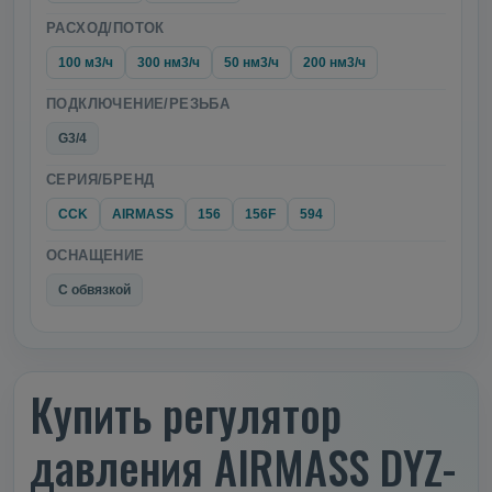
РАСХОД/ПОТОК
100 м3/ч
300 нм3/ч
50 нм3/ч
200 нм3/ч
ПОДКЛЮЧЕНИЕ/РЕЗЬБА
G3/4
СЕРИЯ/БРЕНД
CCK
AIRMASS
156
156F
594
ОСНАЩЕНИЕ
С обвязкой
Купить регулятор
давления AIRMASS DYZ-