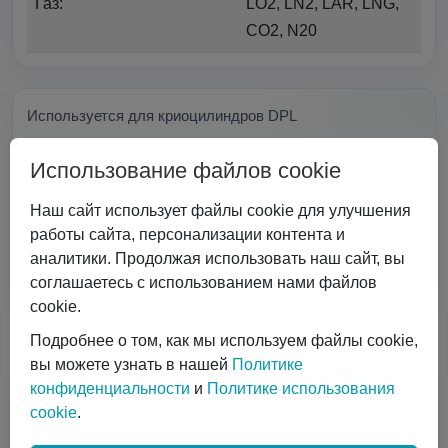
Газ:
LO2, LN2, LAR, LNG,
CO2, N20
Используется для криоцилиндров DPL
Использование файлов cookie
Наш сайт использует файлы cookie для улучшения
работы сайта, персонализации контента и
аналитики. Продолжая использовать наш сайт, вы
соглашаетесь с использованием нами файлов
cookie.
Почему с нами удобно работать
Подробнее о том, как мы используем файлы cookie,
вы можете узнать в нашей
Политике
конфиденциальности
и
Политике использования
cookie
.