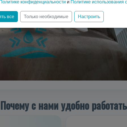
Политике конфиденциальности
и
Политике использования c
ть все
Только необходимые
Настроить
Почему с нами удобно работать