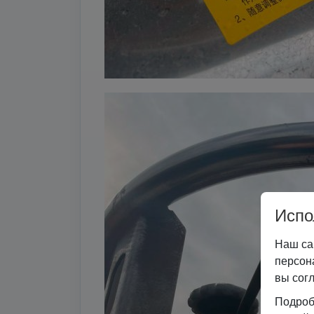
Испо
Наш са
персон
вы сог
Подроб