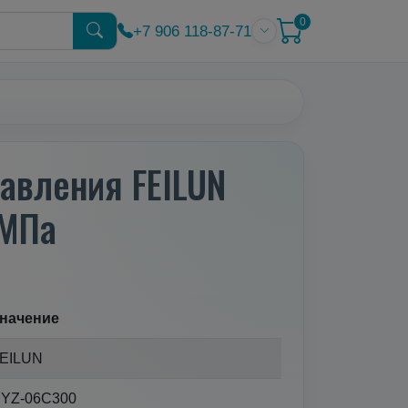
0
+7 906 118-87-71
давления FEILUN
2МПа
начение
EILUN
YZ-06C300