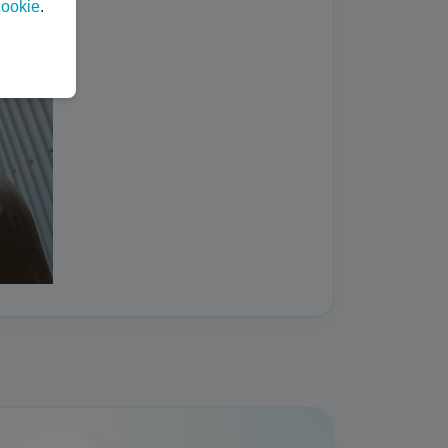
ookie
.