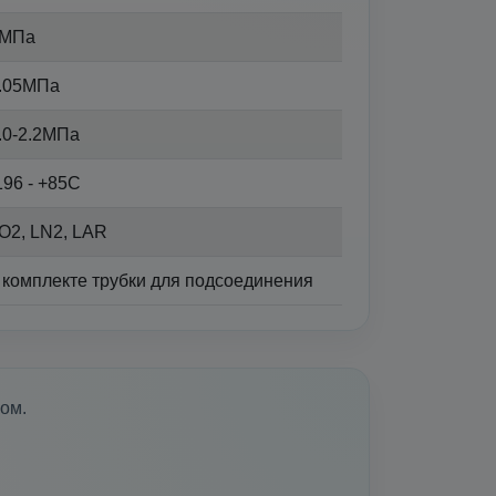
МПа
.05МПа
.0-2.2МПа
196 - +85С
O2, LN2, LAR
 комплекте трубки для подсоединения
ром.