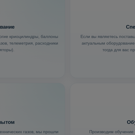
вание
Спе
рогие криоцилиндры, баллоны
Если вы являетесь поставщ
зов, телеметрия, расходники
актуальным оборудованием
яторы).
тогда для вас п
пытом
Об
ехнических газов, мы прошли
Производим обучение 