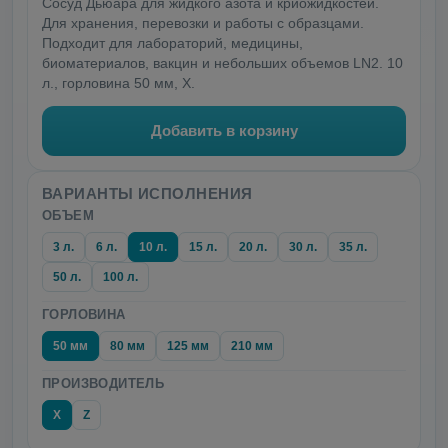
Сосуд Дьюара для жидкого азота и криожидкостей.
Для хранения, перевозки и работы с образцами.
Подходит для лабораторий, медицины,
биоматериалов, вакцин и небольших объемов LN2. 10
л., горловина 50 мм, X.
Добавить в корзину
ВАРИАНТЫ ИСПОЛНЕНИЯ
ОБЪЕМ
3 л.
6 л.
10 л.
15 л.
20 л.
30 л.
35 л.
50 л.
100 л.
ГОРЛОВИНА
50 мм
80 мм
125 мм
210 мм
ПРОИЗВОДИТЕЛЬ
X
Z