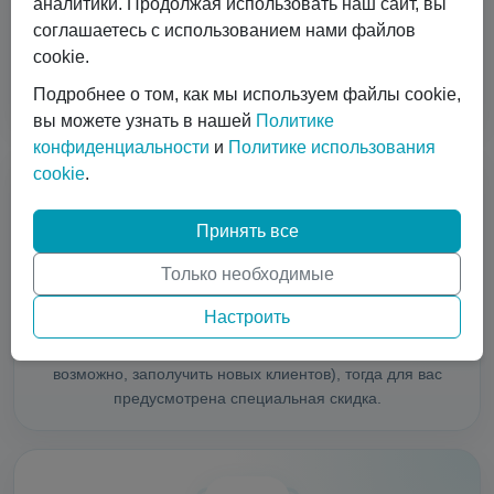
аналитики. Продолжая использовать наш сайт, вы
ISO контейнеры, микробалки до 35 бар, недорогие
соглашаетесь с использованием нами файлов
криоцилиндры, баллоны до 300 бар, комплексы по
cookie.
смешиванию моногазов, телеметрия, расходники
Подробнее о том, как мы используем файлы cookie,
(вентиля, клапана, регуляторы).
вы можете узнать в нашей
Политике
конфиденциальности
и
Политике использования
cookie
.
Принять все
Только необходимые
Специальные скидки
Настроить
Если вы являетесь поставщиком газов и хотите снабдить
своих клиентов актуальным оборудованием (а,
возможно, заполучить новых клиентов), тогда для вас
предусмотрена специальная скидка.