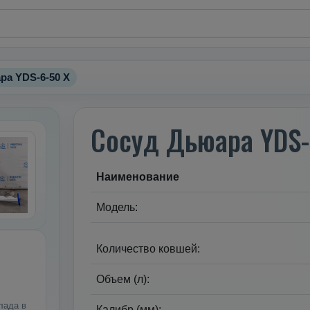
ра YDS-6-50 X
Сосуд Дьюара YDS-
Наименование
Модель:
Количество ковшей:
Объем (л):
лада в
Калибр (мм):