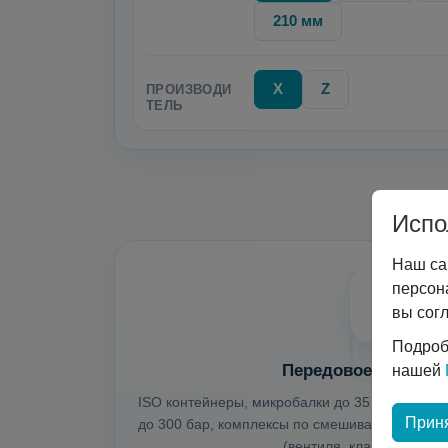
210 мм
X
Z
ПРОИЗВОДИ
ТЕЛЬ
Испо
Наш са
персон
вы сог
Подроб
Передовое оборудо
нашей
ISO контейнеры, микробалки до 35 бар, недо
Приня
до 300 бар, комплексы по смешиванию монога
(вентиля, клапана, регул