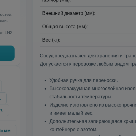
Внешний диаметр (мм):
остей.
ами.
Общая высота (мм):
ов LN2.
Вес (кг):
Сосуд предназначен для хранения и тран
Допускается к перевозке любым видом тр
Удобная ручка для переноски.
Высоковакуумная многослойная изол
стабильности температуры.
.
Изделие изготовлено из высокопрочн
л.
и имеет малый вес.
Дополнительная запирающаяся крышк
контейнере с азотом.
25 мм