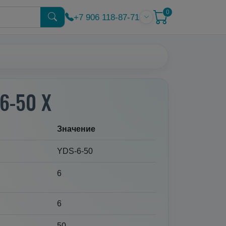
0
+7 906 118-87-71
6-50 X
Значение
YDS-6-50
6
6
50