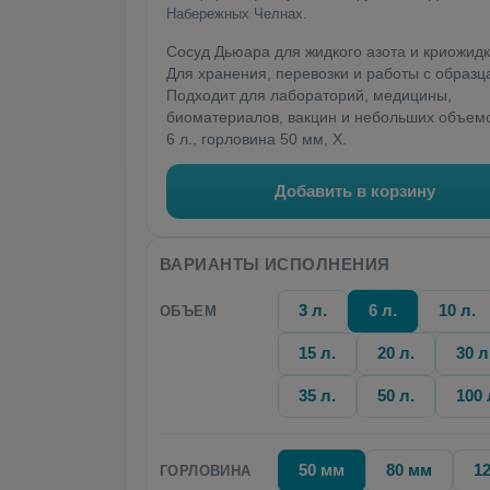
Набережных Челнах.
Сосуд Дьюара для жидкого азота и криожидк
Для хранения, перевозки и работы с образц
Подходит для лабораторий, медицины,
биоматериалов, вакцин и небольших объем
6 л., горловина 50 мм, X.
Добавить в корзину
ВАРИАНТЫ ИСПОЛНЕНИЯ
3 л.
6 л.
10 л.
ОБЪЕМ
15 л.
20 л.
30 л
35 л.
50 л.
100 
50 мм
80 мм
1
ГОРЛОВИНА