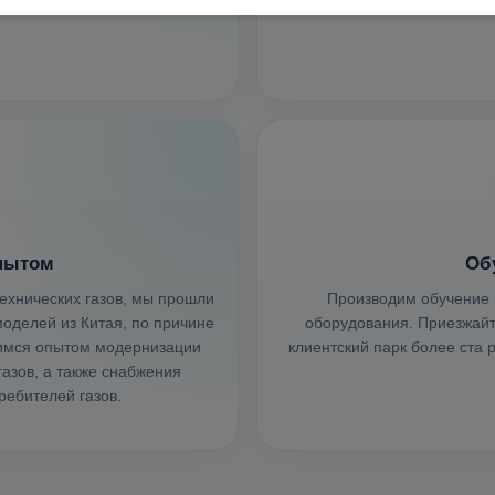
пытом
Об
ехнических газов, мы прошли
Производим обучение 
оделей из Китая, по причине
оборудования. Приезжайте
лимся опытом модернизации
клиентский парк более ста
азов, а также снабжения
ебителей газов.