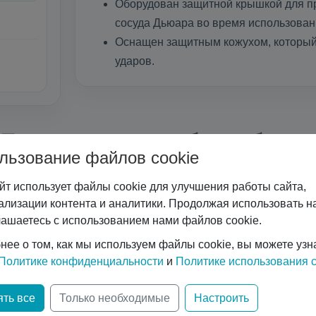
Оборудован защитной крышкой для п
сосуда Дьюара во время использован
Оснащен защитным кожухом, который
ударов.
Почему с нами удобно работать
льзование файлов cookie
йт использует файлы cookie для улучшения работы сайта,
ализации контента и аналитики. Продолжая использовать на
лашаетесь с использованием нами файлов cookie.
нее о том, как мы используем файлы cookie, вы можете узн
вание
Спе
Политике конфиденциальности
и
Политике использования c
рогие криоцилиндры, баллоны
Если вы являетесь поставщ
ть все
Только необходимые
Настроить
зов, телеметрия, расходники
актуальным оборудованием
яторы).
тогда для вас п