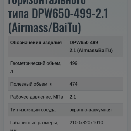
типа DPW650-499-2.1
(Airmass/BaiTu)
Обозначения изделия
DPW650-499-
2.1 (Airmass/BaiTu)
Геометрический объем,
499
л
Полезный объем, л
474
Рабочее давление, МПа
2.1
Тип изоляции сосуда
экранно-вакуумная
Габаритные размеры,
2100х820х1010
мм