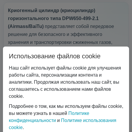
Криогенный цилиндр (криоцилиндр)
горизонтального типа DPW650-499-2.1
(Airmass/BaiTu)
представляет собой передовое
решение для безопасного и эффективного
хранения и транспортировки сжиженных газов,
таких как кислород, азот и аргон. Этот криогенный
Использование файлов cookie
резервуар отличается высокой надежностью и
удобством хранения и подачи технических газов, что
Наш сайт использует файлы cookie для улучшения
делает его незаменимым для различных отраслей,
работы сайта, персонализации контента и
требующих
качественного криогенного
аналитики. Продолжая использовать наш сайт, вы
соглашаетесь с использованием нами файлов
оборудования
для газификации предприятия.
Показать еще
cookie.
Горизонтальная конструкция криоцилиндра
Подробнее о том, как мы используем файлы cookie,
Почему с нами удобно работать
DPW650-499-2.1 (Airmass/BaiTu) обеспечивает
вы можете узнать в нашей
Политике
удобное использование и хранение, позволяя
конфиденциальности
и
Политике использования
легко…
cookie
.