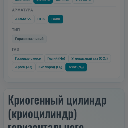
АРМАТУРА
AIRMASS
CCK
Baitu
ТИП
Горизонтальный
ГАЗ
Газовые смеси
Гелий (He)
Углекислый газ (CO₂)
Аргон (Ar)
Кислород (O₂)
Азот (N₂)
Криогенный цилиндр
(криоцилиндр)
горизонтального