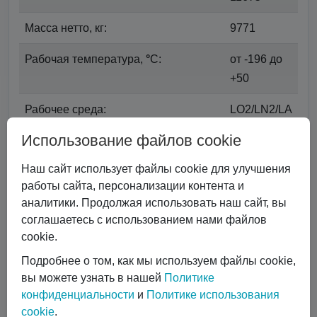
Масса нетто, кг:
9771
Рабочая температура,
°
С:
от -196 до
+50
Рабочее среда:
LO2/LN2/LA
r
Использование файлов cookie
Масса заливаемого кислорода LO2,
27075
Наш сайт использует файлы cookie для улучшения
кг:
работы сайта, персонализации контента и
аналитики. Продолжая использовать наш сайт, вы
Масса заливаемого азота LN2, кг:
19237
соглашаетесь с использованием нами файлов
cookie.
Масса заливаемого аргона LAr, кг:
33487
Подробнее о том, как мы используем файлы cookie,
Потери при хранении (расчет по
<
0,35
вы можете узнать в нашей
Политике
жидкому азоту), %/сутки:
конфиденциальности
и
Политике использования
cookie
.