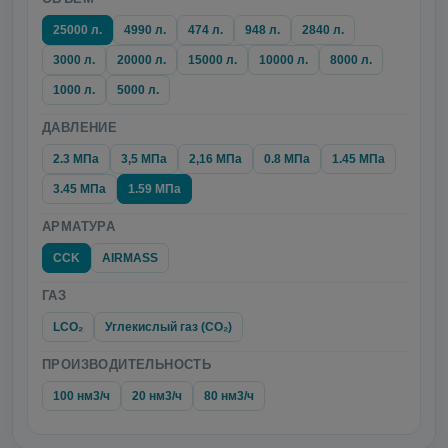
25000 л.
4990 л.
474 л.
948 л.
2840 л.
3000 л.
20000 л.
15000 л.
10000 л.
8000 л.
1000 л.
5000 л.
ДАВЛЕНИЕ
2.3 МПа
3,5 МПа
2,16 МПа
0.8 МПа
1.45 МПа
3.45 МПа
1.59 МПа
АРМАТУРА
CCK
AIRMASS
ГАЗ
LCO₂
Углекислый газ (CO₂)
ПРОИЗВОДИТЕЛЬНОСТЬ
100 нм3/ч
20 нм3/ч
80 нм3/ч