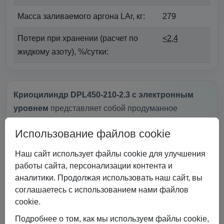
Масса заливаемого аргона LAr, кг:
279
Потери при хранении (расчет по
<2,4
жидкому азоту), %/сутки:
Криоцилиндр DPL450-210-2.3 с электронным
уровнем
представляет собой продуманное
решение для безопасного и долгосрочного
Использование файлов cookie
хранения сжиженных газов. Благодаря объему 210
литров и рабочему давлению 2,3 МПа, этот
Наш сайт использует файлы cookie для улучшения
криоцилиндр
обеспечивает оптимальные условия
работы сайта, персонализации контента и
для хранения и транспортировки. Встроенная
аналитики. Продолжая использовать наш сайт, вы
вакуумная изоляция защищает содержимое от
соглашаетесь с использованием нами файлов
cookie.
внешнего тепла, снижая потери на испарение и
обеспечивая длительное сохранение жидкого
Подробнее о том, как мы используем файлы cookie,