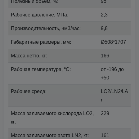
Полезный объем, %:
95
Рабочее давление, МПа:
2,3
Производительность, нм3/час:
9,8
Габаритные размеры, мм:
Ø508*1707
Масса нетто, кг:
166
Рабочая температура,
°
С:
от -196 до
+50
Рабочее среда:
LO2/LN2/LA
r
Масса заливаемого кислорода LO2,
229
кг:
Масса заливаемого азота LN2, кг:
161